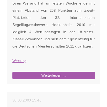
Sven Weiland hat am letzten Wochenende mit
einem Abstand von 268 Punkten zum Zweit-
Platzierten den 32. Internationalen
Segelflugwettbewerb Hockenheim 2010 mit
lediglich 4 Wertungstagen in der 18-Meter-
Klasse gewonnen und sich damit gleichzeitig für
die Deutschen Meisterschaften 2011 qualifiziert.
Wertung
Sven
Weiterlesen …
siegt
beim
32.
30.09.2009 15:46
Internationalen