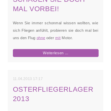
MAL VORBEI!
Wenn Sie immer schonmal wissen wollten, wie
sich Fliegen anfühlt, probieren sie doch mal bei
uns den Flug
ohne
oder
mit
Motor.
Lust
Weiterlesen …
auf
Fliegen?
Schauen
11.04.2013 17:17
Sie
OSTERFLIEGERLAGER
doch
2013
mal
vorbei!